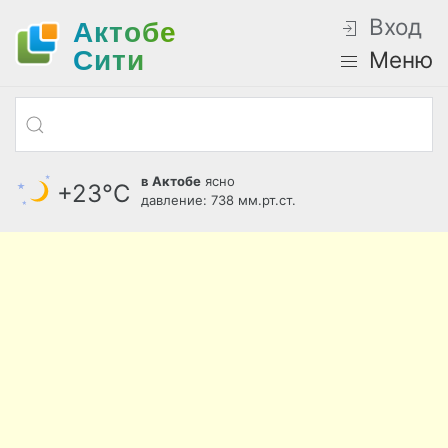
Вход
Актобе
Cити
Меню
в Актобе
ясно
+23°С
давление: 738 мм.рт.ст.