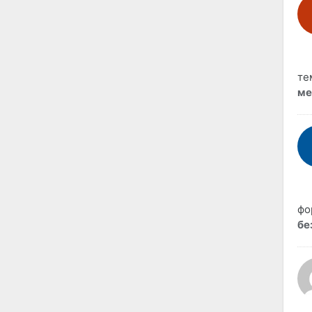
те
ме
фо
бе