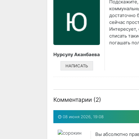
Подскажите,
коммунальны
достаточно б
сейчас прост
Интересует,
списать таки
погашать по
Нурсулу Аканбаева
НАПИСАТЬ
Комментарии (
2
)
08 июня 2026, 19:08
Вы абсолютно прав