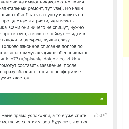
к вам они не имеют никакого отношения
капитальный ремонт, тут увы). Но наши
нии любят брать на пушку и давить на
 проще с вас вытрясти, чем искать
ика. Сами они ничего не спишут, нужно
ь претензию, а если не поймут — идти в
 отключили ресурсы, лучше сразу
 Толково законное списание долгов по
произвола коммунальщиков обеспечивают
айт
klio77.ru/spisanie-dolgov-po-zhkkh/
помогут составить заявление, после
о сразу сбавляет тон и переоформляет
чужих хвостов.
#
 меня прямо успокоили, а то я уже спать
0
 могла из-за этих угроз, буду связываться
.