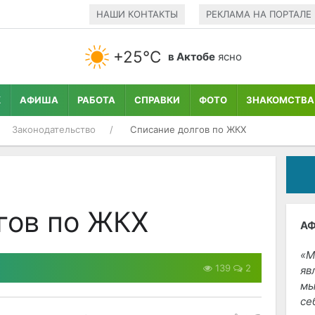
НАШИ КОНТАКТЫ
РЕКЛАМА НА ПОРТАЛЕ
+25°С
в Актобе
ясно
К
АФИША
РАБОТА
СПРАВКИ
ФОТО
ЗНАКОМСТВА
Законодательство
Списание долгов по ЖКХ
гов по ЖКХ
А
М
139
2
яв
мы
се