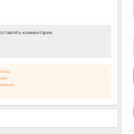
оставлять комментарии.
темы.
рии.
жения.