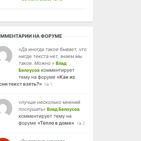
ММЕНТАРИИ НА ФОРУМЕ
«Да иногда такое бывает, что
нигде текста нет, знаем мы
такое. Можно »
Влад
комментирует
Белоусов
тему на форуме
«Как из
сни текст взять?»
1
«лучше несколько мнений
послушать»
Влад Белоусов
комментирует тему на
форуме
«Тепло в доме»
2