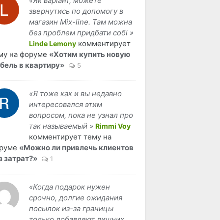
«Як варіант, можете
звернутись по допомогу в
магазин Mix-line. Там можна
без проблем придбати собі »
комментирует
Linde Lemony
му на форуме
«Хотим купить новую
бель в квартиру»
5
«Я тоже как и вы недавно
интересовался этим
вопросом, пока не узнал про
так называемый »
Rimmi Voy
комментирует тему на
руме
«Можно ли привлечь клиентов
з затрат?»
1
«Когда подарок нужен
срочно, долгие ожидания
посылок из-за границы
только добавляют лишних