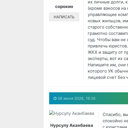
их личные долги, 
сорокин
(кроме взносов на 
управляющие компа
НАПИСАТЬ
новых жильцов, им
старого собственн
грамотно составит
суд. Чтобы вам не
привлечь юристов.
ЖКХ и защиту от 
эксперты, вот их с
Напишите им, они 
которого УК обычн
лицевой счет без 
08 июня 2026, 19:26
Спасибо, вы
спокойно не
Нурсулу Аканбаева
с юристами