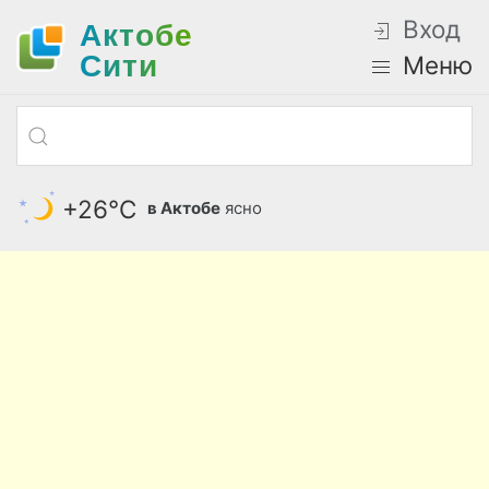
Вход
Актобе
Cити
Меню
+26°С
в Актобе
ясно