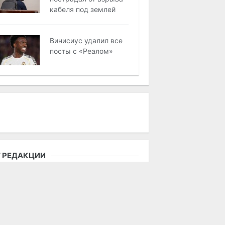
кабеля под землей
Винисиус удалил все
посты с «Реалом»
 РЕДАКЦИИ
пользование материалов возможно
лько при наличии активной ссылки
 городской портал «Актобе Сити».
дакция не несет ответственности за