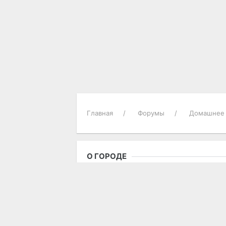
Главная
Форумы
Домашнее 
О ГОРОДЕ
Городские новости
Достопримечательности
Историческая справка