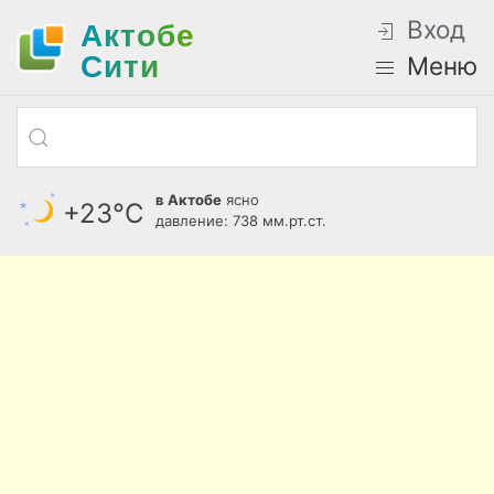
Вход
Актобе
Cити
Меню
в Актобе
ясно
+23°С
давление: 738 мм.рт.ст.