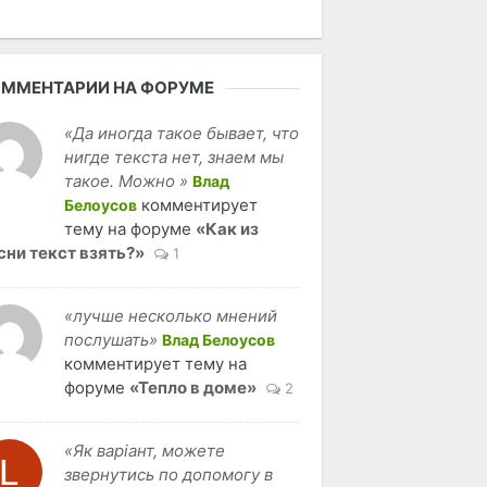
ММЕНТАРИИ НА ФОРУМЕ
«Да иногда такое бывает, что
нигде текста нет, знаем мы
такое. Можно »
Влад
комментирует
Белоусов
тему на форуме
«Как из
сни текст взять?»
1
«лучше несколько мнений
послушать»
Влад Белоусов
комментирует тему на
форуме
«Тепло в доме»
2
«Як варіант, можете
звернутись по допомогу в