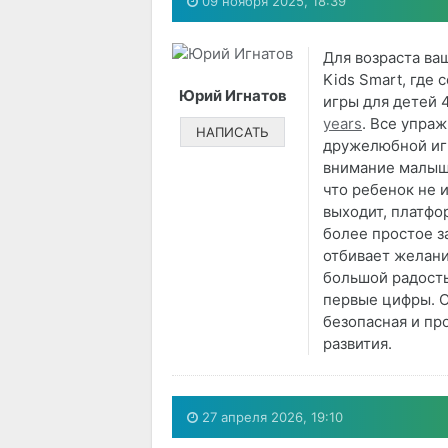
09 ноября 2025, 18:39
Для возраста ва
Kids Smart, где
Юрий Игнатов
игры для детей 
years
. Все упра
НАПИСАТЬ
дружелюбной игр
внимание малыш
что ребенок не и
выходит, платфо
более простое з
отбивает желани
большой радость
первые цифры. О
безопасная и пр
развития.
27 апреля 2026, 19:10