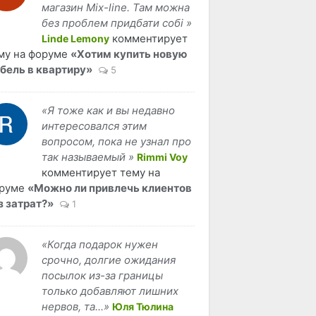
магазин Mix-line. Там можна
без проблем придбати собі »
комментирует
Linde Lemony
му на форуме
«Хотим купить новую
бель в квартиру»
5
«Я тоже как и вы недавно
интересовался этим
вопросом, пока не узнал про
так называемый »
Rimmi Voy
комментирует тему на
руме
«Можно ли привлечь клиентов
з затрат?»
1
«Когда подарок нужен
срочно, долгие ожидания
посылок из-за границы
только добавляют лишних
нервов, та...»
Юля Тюлина