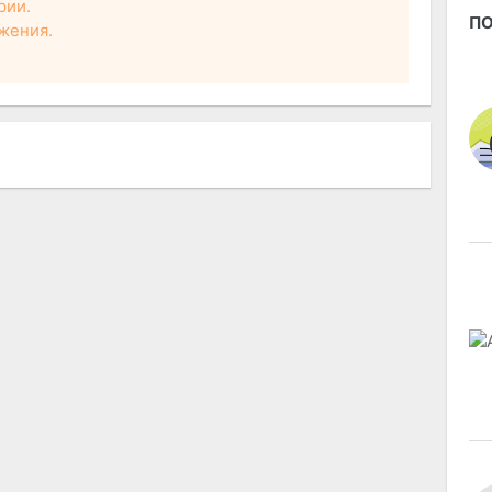
рии.
ПО
жения.