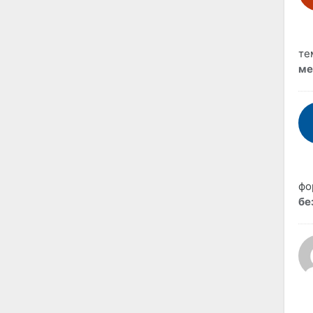
те
ме
фо
бе