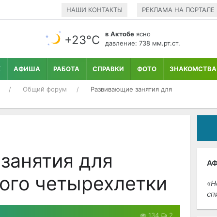
НАШИ КОНТАКТЫ
РЕКЛАМА НА ПОРТАЛЕ
в Актобе
ясно
+23°С
давление: 738 мм.рт.ст.
К
АФИША
РАБОТА
СПРАВКИ
ФОТО
ЗНАКОМСТВА
Общий форум
Развивающие занятия для
занятия для
А
ого четырехлетки
Н
сп
134
2