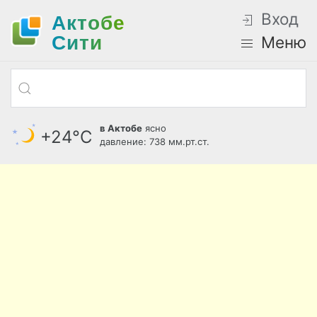
Вход
Актобе
Cити
Меню
в Актобе
ясно
+24°С
давление: 738 мм.рт.ст.