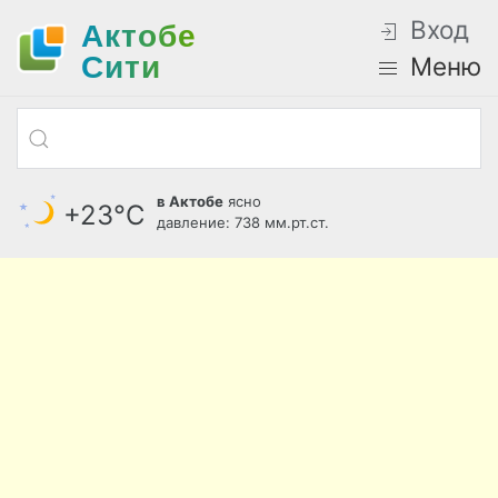
Вход
Актобе
Cити
Меню
в Актобе
ясно
+23°С
давление: 738 мм.рт.ст.