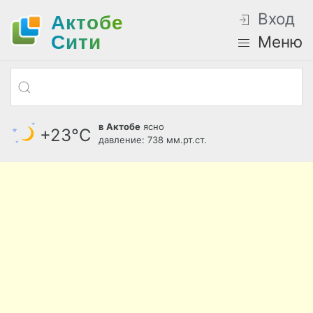
Вход
Актобе
Cити
Меню
в Актобе
ясно
+23°С
давление: 738 мм.рт.ст.