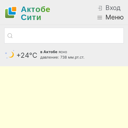
Вход
Актобе
Cити
Меню
в Актобе
ясно
+24°С
давление: 738 мм.рт.ст.