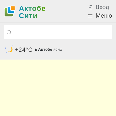
Вход
Актобе
Cити
Меню
+24°С
в Актобе
ясно