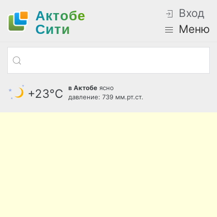
Вход
Актобе
Cити
Меню
в Актобе
ясно
+23°С
давление: 739 мм.рт.ст.