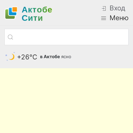
Вход
Актобе
Cити
Меню
+26°С
в Актобе
ясно