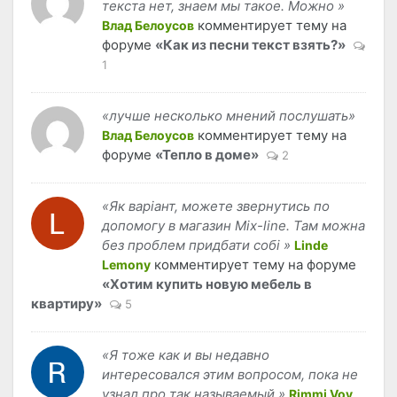
текста нет, знаем мы такое. Можно »
комментирует тему на
Влад Белоусов
форуме
«Как из песни текст взять?»
1
«лучше несколько мнений послушать»
комментирует тему на
Влад Белоусов
форуме
«Тепло в доме»
2
«Як варіант, можете звернутись по
допомогу в магазин Mix-line. Там можна
без проблем придбати собі »
Linde
комментирует тему на форуме
Lemony
«Хотим купить новую мебель в
квартиру»
5
«Я тоже как и вы недавно
интересовался этим вопросом, пока не
узнал про так называемый »
Rimmi Voy