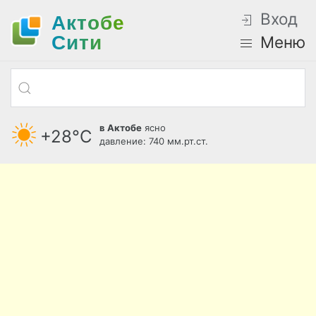
Вход
Актобе
Cити
Меню
в Актобе
ясно
+28°С
давление: 740 мм.рт.ст.