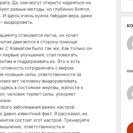
рата. Да, они могут открыто надеяться на
уют разные методы, но глубинно боятся,
 И здесь очень нужна твёрдая вера, даже
— выздороветь.
КО
ациенту становится легче, он хочет
Многие двигаются в сторону помощи
. С Азаматом было так же. Как только он
л первые улучшения, стал помогать
нтам и поддерживать их. Это и есть
готовность сотрудничать с миром.
пе
е позиции силы, ответственности за
помогает человеку выздоравливать
ходясь в состоянии жертвы, жалости к
от, человек теряет силы, ускоряет
езни.
юбого заболевания важен настрой
о давно известный факт. Я рассказал, из
ентов состоит этот настрой. Тренируйте
мышление, ответственность и