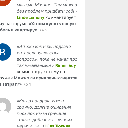
магазин Mix-line. Там можна
без проблем придбати собі »
комментирует
Linde Lemony
му на форуме
«Хотим купить новую
бель в квартиру»
5
«Я тоже как и вы недавно
интересовался этим
вопросом, пока не узнал про
так называемый »
Rimmi Voy
комментирует тему на
руме
«Можно ли привлечь клиентов
з затрат?»
1
«Когда подарок нужен
срочно, долгие ожидания
посылок из-за границы
только добавляют лишних
нервов, та...»
Юля Тюлина