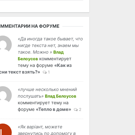
ММЕНТАРИИ НА ФОРУМЕ
«Да иногда такое бывает, что
нигде текста нет, знаем мы
такое. Можно »
Влад
комментирует
Белоусов
тему на форуме
«Как из
сни текст взять?»
1
«лучше несколько мнений
послушать»
Влад Белоусов
комментирует тему на
форуме
«Тепло в доме»
2
«Як варіант, можете
звернутись по допомогу в