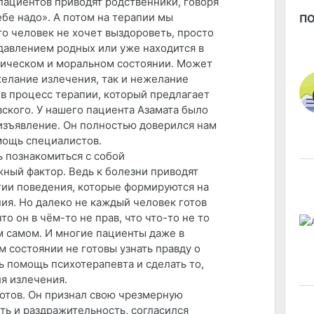
пациентов приводят родственники, говоря
ебе надо». А потом на терапии мы
ПО
то человек не хочет выздороветь, просто
давлением родных или уже находится в
ическом и моральном состоянии. Может
желание излечения, так и нежелание
 в процесс терапии, который предлагает
вского. У нашего пациента Азамата было
изъявление. Он полностью доверился нам
мощь специалистов.
ь познакомиться с собой
жный фактор. Ведь к болезни приводят
гии поведения, которые формируются на
ия. Но далеко не каждый человек готов
что он в чём-то не прав, что что-то не то
м самом. И многие пациенты даже в
 состоянии не готовы узнать правду о
ь помощь психотерапевта и сделать то,
я излечения.
готов. Он признал свою чрезмерную
ть и раздражительность, согласился