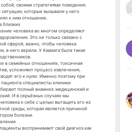
 собой, своими стратегиями поведения.
 ситуации, которые вызывали у него
енял к ним отношение.
а близких
жение человека во многом определяют
здоровления. Это не только связано с
ой сферой, важно, чтобы человека
, в него верили. У Азамата была такая
одственников.
е в семейных отношениях, токсичная
отив, усложняют процесс извлечения,
водят его к нулю. Именно поэтому при
 пациента специалисты клиники
обирают полный анамнез: медицинский и
ский. И в серьёзных случаях мы
человека к себе с целью вытащить его из
тной среды, которая является причиной
атором болезни.
целение
пациенты воспринимают свой диагноз как