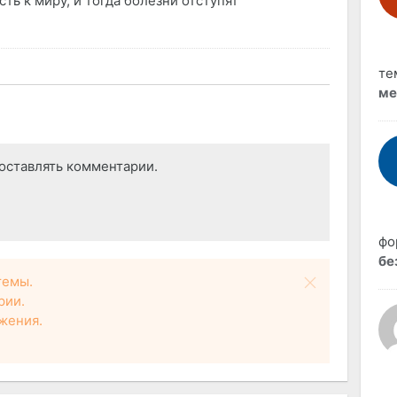
ть к миру, и тогда болезни отступят
те
ме
оставлять комментарии.
фо
бе
темы.
рии.
жения.