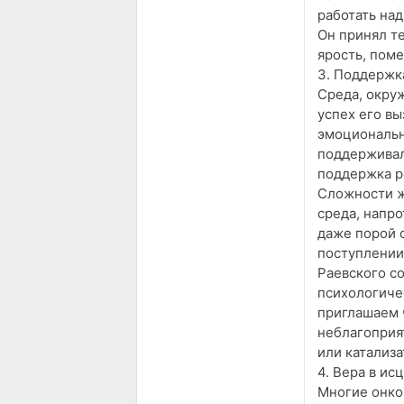
работать над
Он принял те
ярость, пом
3. Поддержк
Среда, окру
успех его вы
эмоциональн
поддерживали
поддержка р
Сложности ж
среда, напр
даже порой с
поступлении
Раевского с
психологиче
приглашаем 
неблагоприя
или катализ
4. Вера в ис
Многие онко