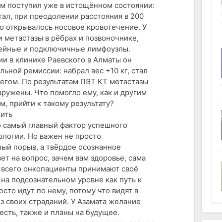
ам поступил уже в истощённом состоянии:
тал, при преодолении расстояния в 200
о открывалось носовое кровотечение. У
и метастазы в рёбрах и позвоночнике,
ейные и подключичные лимфоузлы.
ии в клинике Раевского в Алматы он
льной ремиссии: набрал вес +10 кг, стал
бегом. По результатам ПЭТ КТ метастазы
ружены. Что помогло ему, как и другим
, прийти к такому результату?
жить
о самый главный фактор успешного
ологии. Но важен не просто
ый порыв, а твёрдое осознанное
ет на вопрос, зачем вам здоровье, сама
 всего онкопациенты принимают своё
на подсознательном уровне как путь к
осто идут по нему, потому что видят в
з своих страданий. У Азамата желание
есть, также и планы на будущее.