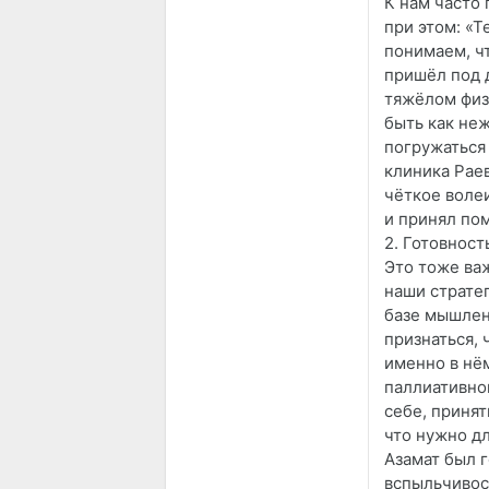
К нам часто 
при этом: «Т
понимаем, ч
пришёл под 
тяжёлом физ
быть как не
погружаться
клиника Рае
чёткое воле
и принял по
2. Готовност
Это тоже ва
наши страте
базе мышлен
признаться, 
именно в нё
паллиативном
себе, принят
что нужно дл
Азамат был 
вспыльчивос