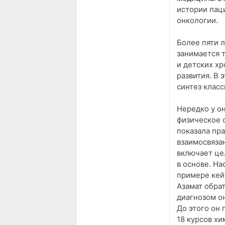
истории пац
онкологии.
Более пяти 
занимается 
и детских х
развития. В 
синтез клас
Нередко у о
физическое с
показала пра
взаимосвяза
включает це
в основе. На
примере кей
Азамат обрат
диагнозом о
До этого он 
18 курсов хи