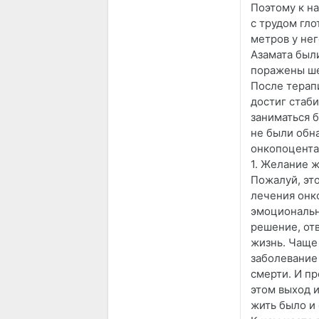
Поэтому к н
с трудом гло
метров у нег
Азамата был
поражены ш
После терап
достиг стаби
заниматься 
не были обна
онкопоцентам
1. Желание 
Пожалуй, эт
лечения онк
эмоциональн
решение, отв
жизнь. Чаще
заболевание 
смерти. И пр
этом выход и
жить было и 