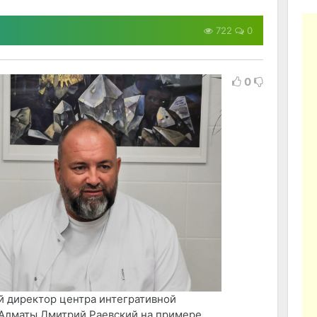
722
0
0
 директор центра интегративной
Алматы Дмитрий Раевский на примере