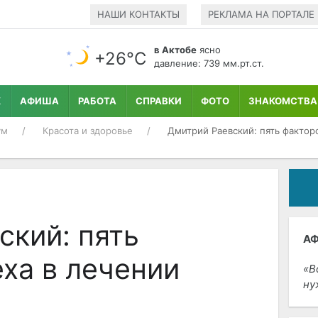
НАШИ КОНТАКТЫ
РЕКЛАМА НА ПОРТАЛЕ
в Актобе
ясно
+26°С
давление: 739 мм.рт.ст.
К
АФИША
РАБОТА
СПРАВКИ
ФОТО
ЗНАКОМСТВА
ум
Красота и здоровье
Дмитрий Раевский: пять фактор
ский: пять
А
ха в лечении
В
ну