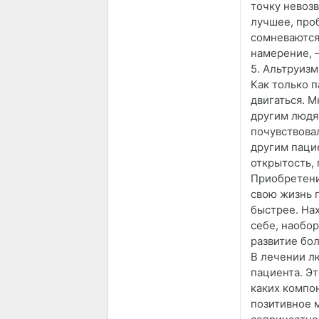
точку невозв
лучшее, проб
сомневаются.
намерение, 
5. Альтруизм
Как только п
двигаться. 
другим людям
почувствова
другим пацие
открытость, 
Приобретени
свою жизнь 
быстрее. На
себе, наобор
развитие бол
В лечении л
пациента. Эт
каких компон
позитивное 