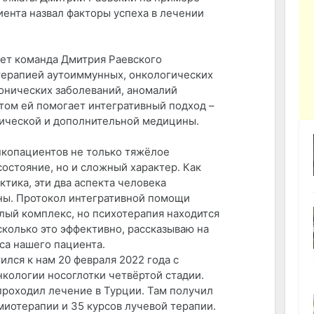
иента назвал факторы успеха в лечении
лет команда Дмитрия Раевского
терапией аутоиммунных, онкологических
ронических заболеваний, аномалий
этом ей помогает интегративный подход –
сической и дополнительной медицины.
нкопациентов не только тяжёлое
остояние, но и сложный характер. Как
ктика, эти два аспекта человека
ны. Протокол интегративной помощи
лый комплекс, но психотерапия находится
сколько это эффективно, рассказываю на
са нашего пациента.
ился к нам 20 февраля 2022 года с
нкологии носоглотки четвёртой стадии.
проходил лечение в Турции. Там получил
миотерапии и 35 курсов лучевой терапии.