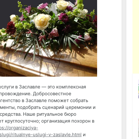
услуги в Заславле — это комплексная
провождение. Добросовестное
агентство в Заславле поможет собрать
менты, подобрать сценарий церемонии и
 средства. Наше ритуальное бюро
т круглосуточно; организация похорон в
ps://organizaciya-
lugi/ritualnye-uslugi-v-zaslavle.html
и