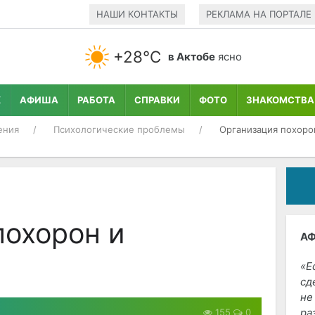
НАШИ КОНТАКТЫ
РЕКЛАМА НА ПОРТАЛЕ
+28°С
в Актобе
ясно
К
АФИША
РАБОТА
СПРАВКИ
ФОТО
ЗНАКОМСТВА
ения
Психологические проблемы
Организация похоро
похорон и
А
Е
сд
не
ра
155
0