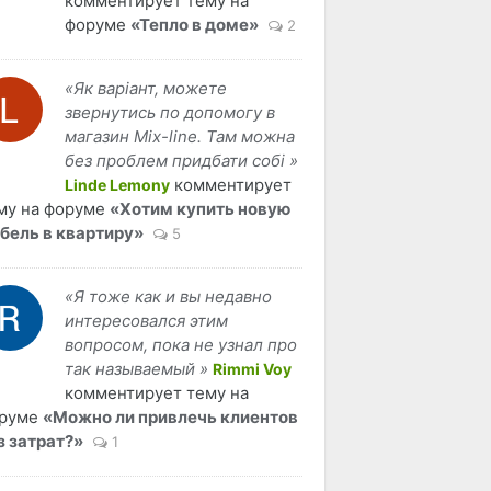
комментирует тему на
форуме
«Тепло в доме»
2
«Як варіант, можете
звернутись по допомогу в
магазин Mix-line. Там можна
без проблем придбати собі »
комментирует
Linde Lemony
му на форуме
«Хотим купить новую
бель в квартиру»
5
«Я тоже как и вы недавно
интересовался этим
вопросом, пока не узнал про
так называемый »
Rimmi Voy
комментирует тему на
руме
«Можно ли привлечь клиентов
з затрат?»
1