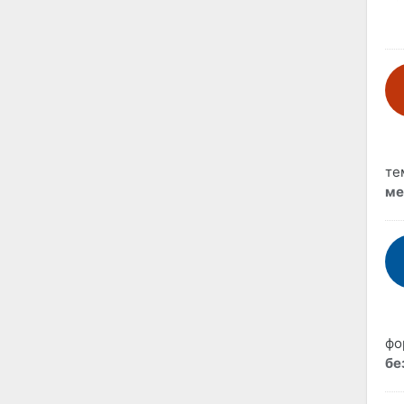
те
ме
фо
бе