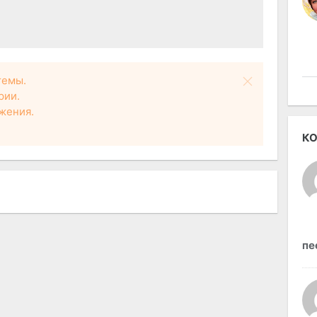
темы.
рии.
жения.
КО
пе