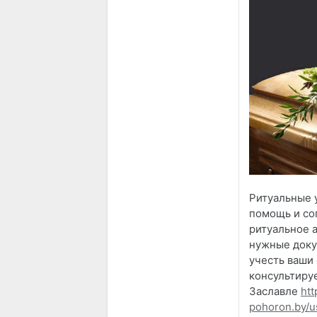
Ритуальные 
помощь и со
ритуальное 
нужные доку
учесть ваши
консультируе
Заславле
htt
pohoron.by/us