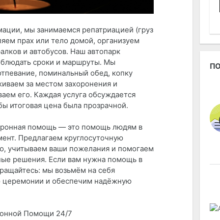
ации, мы занимаемся репатриацией (груз
ляем прах или тело домой, организуем
алков и автобусов. Наш автопарк
облюдать сроки и маршруты. Мы
ПО
отпевание, поминальный обед, копку
живаем за местом захоронения и
ваем его. Каждая услуга обсуждается
бы итоговая цена была прозрачной.
оронная помощь — это помощь людям в
ент. Предлагаем круглосуточную
ю, учитываем ваши пожелания и помогаем
ные решения. Если вам нужна помощь в
бращайтесь: мы возьмём на себя
 церемонии и обеспечим надёжную
онной Помощи 24/7