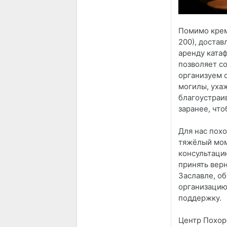
Помимо крем
200), достав
аренду катаф
позволяет с
организуем 
могилы, уха
благоустраи
заранее, что
Для нас пох
тяжёлый мом
консультаци
принять вер
Заславле, о
организацию
поддержку.
Центр Похор