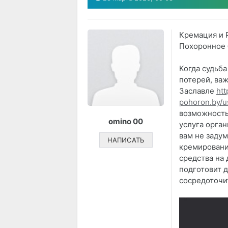
Кремация и 
Похоронное
Когда судьба
потерей, важ
Заславле
htt
pohoron.by/us
возможность
omino 00
услуга орга
вам не заду
НАПИСАТЬ
кремировани
средства на 
подготовит 
сосредоточи