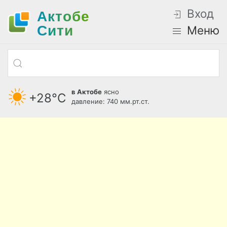
Вход
Актобе
Cити
Меню
в Актобе
ясно
+28°С
давление: 740 мм.рт.ст.