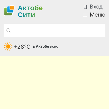
Вход
Актобе
Cити
Меню
+28°С
в Актобе
ясно