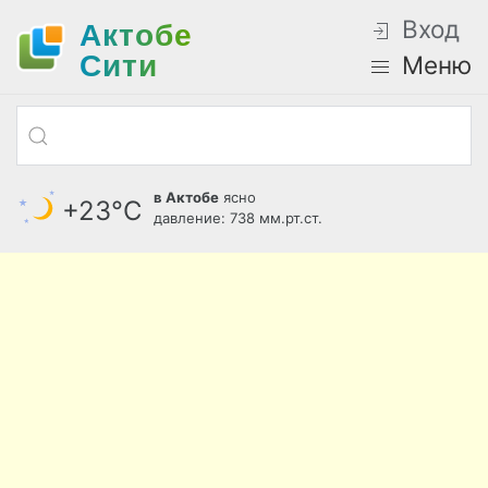
Вход
Актобе
Cити
Меню
в Актобе
ясно
+23°С
давление: 738 мм.рт.ст.