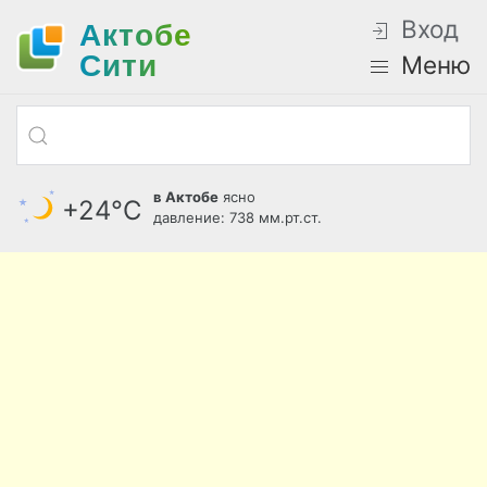
Вход
Актобе
Cити
Меню
в Актобе
ясно
+24°С
давление: 738 мм.рт.ст.