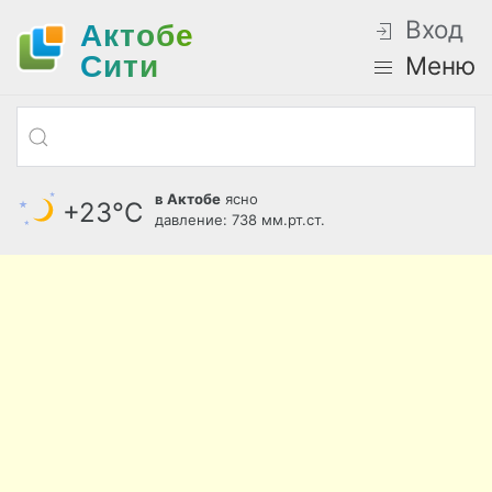
Вход
Актобе
Cити
Меню
в Актобе
ясно
+23°С
давление: 738 мм.рт.ст.