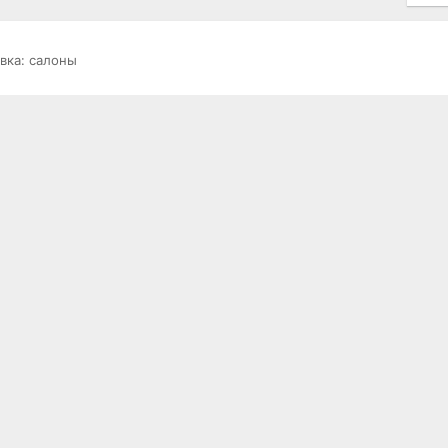
вка: салоны
РАЗНОЕ
ОТ
Гостевая книга
Ис
то
О проекте
на
Контакты
Ре
со
Карта портала
ст
Правила пользования
E-
П
Размещение рекламы
Заказать сайт