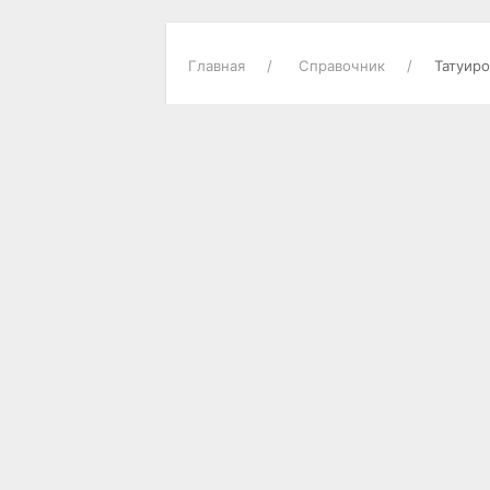
Главная
Справочник
Татуиро
О ГОРОДЕ
Городские новости
Достопримечательности
Историческая справка
Карта города
Опросы пользователей
Погода в Актобе
Справки