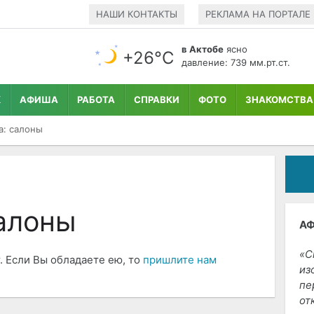
НАШИ КОНТАКТЫ
РЕКЛАМА НА ПОРТАЛЕ
в Актобе
ясно
+26°С
давление: 739 мм.рт.ст.
К
АФИША
РАБОТА
СПРАВКИ
ФОТО
ЗНАКОМСТВА
а: салоны
салоны
А
С
. Если Вы обладаете ею, то
пришлите нам
из
пе
от