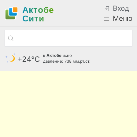
Вход
Актобе
Cити
Меню
в Актобе
ясно
+24°С
давление: 738 мм.рт.ст.