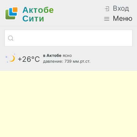
Вход
Актобе
Cити
Меню
в Актобе
ясно
+26°С
давление: 739 мм.рт.ст.