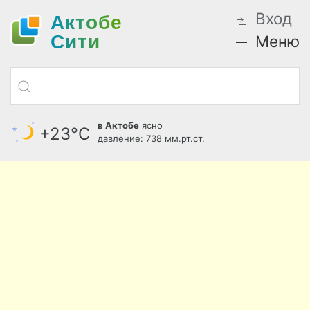
Вход
Актобе
Cити
Меню
в Актобе
ясно
+23°С
давление: 738 мм.рт.ст.