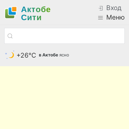
Вход
Актобе
Cити
Меню
+26°С
в Актобе
ясно