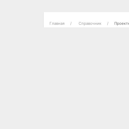
Главная
Справочник
Проект
О ГОРОДЕ
Городские новости
Достопримечательности
Историческая справка
Карта города
Опросы пользователей
Погода в Актобе