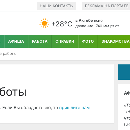
НАШИ КОНТАКТЫ
РЕКЛАМА НА ПОРТАЛЕ
в Актобе
ясно
+28°С
давление: 740 мм.рт.ст.
К
АФИША
РАБОТА
СПРАВКИ
ФОТО
ЗНАКОМСТВА
е работы
боты
А
Т
. Если Вы обладаете ею, то
пришлите нам
те
чт
Га