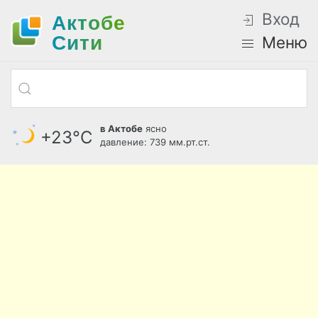
Вход
Актобе
Cити
Меню
в Актобе
ясно
+23°С
давление: 739 мм.рт.ст.