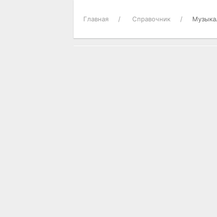
Главная
Справочник
Музыка
О ГОРОДЕ
Городские новости
Достопримечательности
Историческая справка
Карта города
Опросы пользователей
Погода в Актобе
Справки