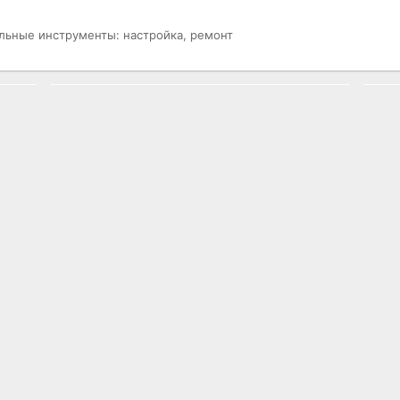
льные инструменты: настройка, ремонт
РАЗНОЕ
ОТ
Гостевая книга
Ис
то
О проекте
на
Контакты
Ре
со
Карта портала
ст
Правила пользования
E-
П
Размещение рекламы
Заказать сайт