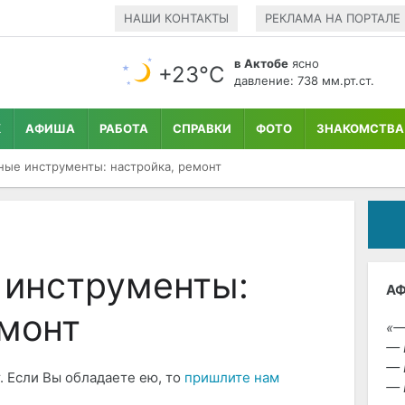
НАШИ КОНТАКТЫ
РЕКЛАМА НА ПОРТАЛЕ
в Актобе
ясно
+23°С
давление: 738 мм.рт.ст.
К
АФИША
РАБОТА
СПРАВКИ
ФОТО
ЗНАКОМСТВА
ые инструменты: настройка, ремонт
инструменты:
А
емонт
—
— 
— 
. Если Вы обладаете ею, то
пришлите нам
— 