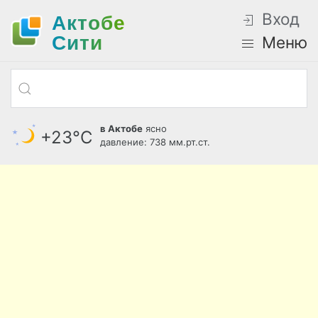
Вход
Актобе
Cити
Меню
в Актобе
ясно
+23°С
давление: 738 мм.рт.ст.