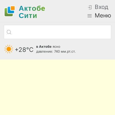
Вход
Актобе
Cити
Меню
в Актобе
ясно
+28°С
давление: 740 мм.рт.ст.