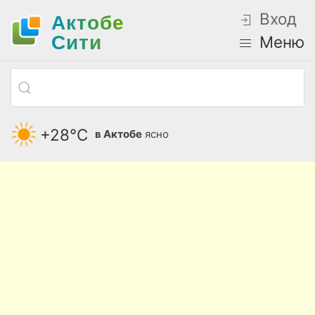
Вход
Актобе
Cити
Меню
+28°С
в Актобе
ясно