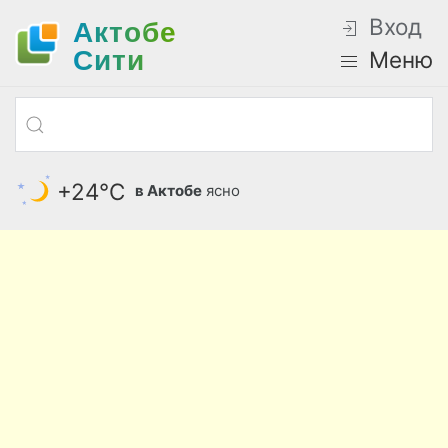
Вход
Актобе
Cити
Меню
+24°С
в Актобе
ясно