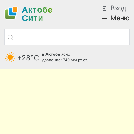
Вход
Актобе
Cити
Меню
в Актобе
ясно
+28°С
давление: 740 мм.рт.ст.