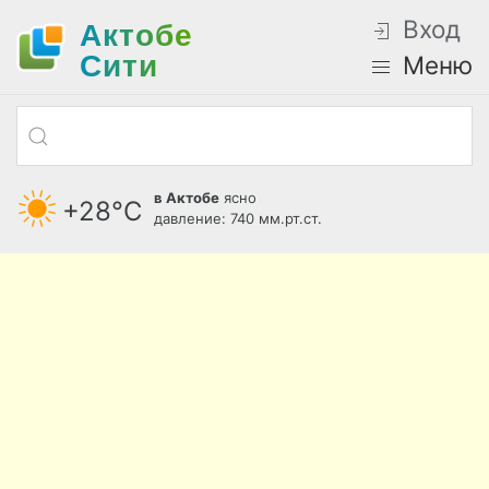
Вход
Актобе
Cити
Меню
в Актобе
ясно
+28°С
давление: 740 мм.рт.ст.