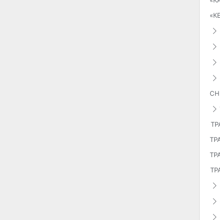
«К
«К
СН
ТР
ТР
ТР
ТР