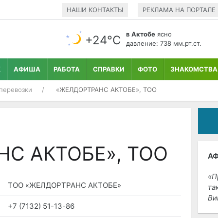
НАШИ КОНТАКТЫ
РЕКЛАМА НА ПОРТАЛЕ
в Актобе
ясно
+24°С
давление: 738 мм.рт.ст.
К
АФИША
РАБОТА
СПРАВКИ
ФОТО
ЗНАКОМСТВА
перевозки
«ЖЕЛДОРТРАНС АКТОБЕ», ТОО
С АКТОБЕ», ТОО
А
П
ТОО «ЖЕЛДОРТРАНС АКТОБЕ»
та
Ви
+7 (7132) 51-13-86