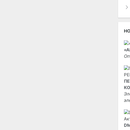
Н
«А
Оп
ПЕ
КО
Эл
эл
DM