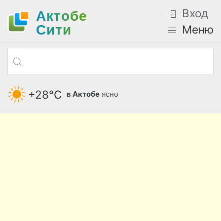
Вход
Актобе
Cити
Меню
+28°С
в Актобе
ясно