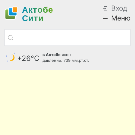
Вход
Актобе
Cити
Меню
в Актобе
ясно
+26°С
давление: 739 мм.рт.ст.