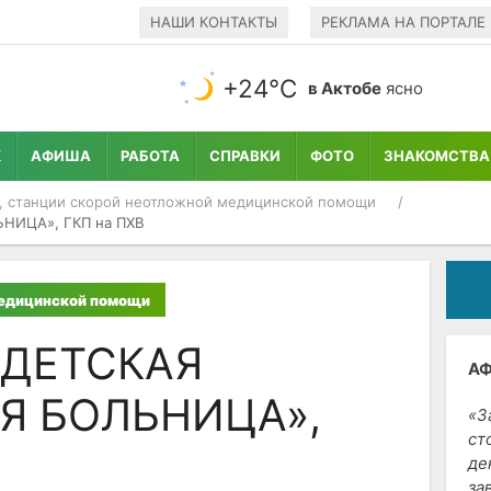
НАШИ КОНТАКТЫ
РЕКЛАМА НА ПОРТАЛЕ
+24°С
в Актобе
ясно
К
АФИША
РАБОТА
СПРАВКИ
ФОТО
ЗНАКОМСТВА
, станции скорой неотложной медицинской помощи
НИЦА», ГКП на ПХВ
медицинской помощи
 ДЕТСКАЯ
А
Я БОЛЬНИЦА»,
З
ст
де
за