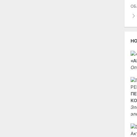
ОБ
Н
«А
Оп
ПЕ
КО
Эл
эл