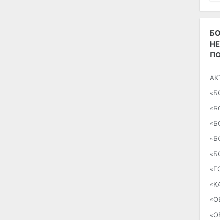
БО
Н
П
АК
«Б
«Б
«Б
«Б
«Б
«Г
«К
«О
«О