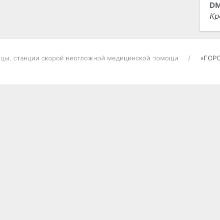
DM
Кр
цы, станции скорой неотложной медицинской помощи
«ГОР
РАЗНОЕ
ОТ
Гостевая книга
Ис
то
О проекте
на
Контакты
Ре
со
Карта портала
ст
Правила пользования
E-