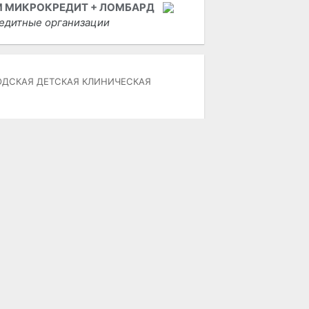
 МИКРОКРЕДИТ + ЛОМБАРД
едитные организации
ОДСКАЯ ДЕТСКАЯ КЛИНИЧЕСКАЯ
 РЕДАКЦИИ
пользование материалов возможно
лько при наличии активной ссылки
 городской портал «Актобе Сити».
дакция не несет ответственности за
держание рекламных объявлений,
атей и комментариев.
mail:
info@aktobe.city