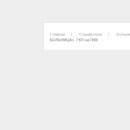
Главная
Справочник
Больни
БОЛЬНИЦА», ГКП на ПХВ
О ГОРОДЕ
Городские новости
Достопримечательности
Историческая справка
Карта города
Опросы пользователей