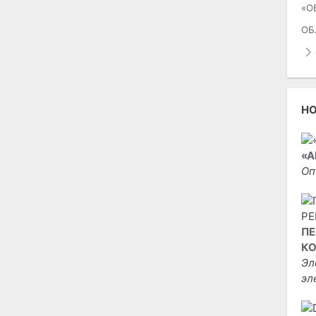
«О
ОБ
Н
«А
Оп
ПЕ
КО
Эл
эл