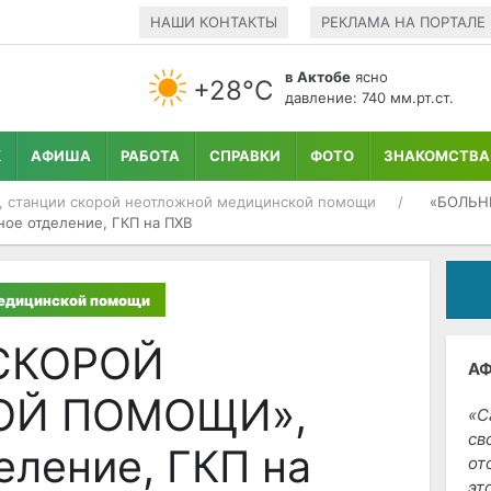
НАШИ КОНТАКТЫ
РЕКЛАМА НА ПОРТАЛЕ
в Актобе
ясно
+28°С
давление: 740 мм.рт.ст.
К
АФИША
РАБОТА
СПРАВКИ
ФОТО
ЗНАКОМСТВА
, станции скорой неотложной медицинской помощи
«БОЛЬН
 отделение, ГКП на ПХВ
медицинской помощи
СКОРОЙ
А
ОЙ ПОМОЩИ»,
С
св
еление, ГКП на
от
эт