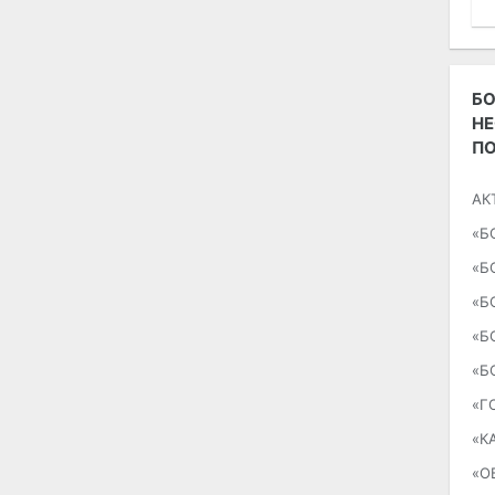
БО
Н
П
АК
«Б
«Б
«Б
«Б
«Б
«Г
«К
«О