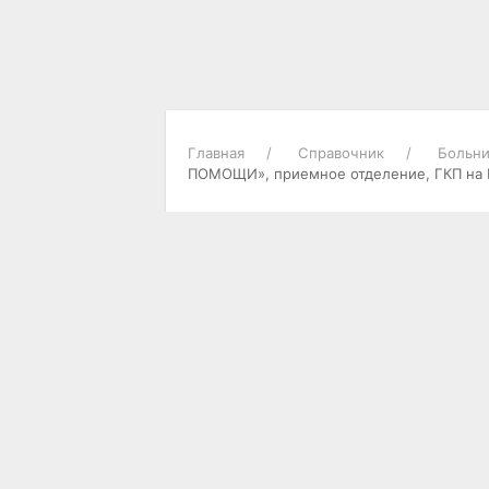
Главная
Справочник
Больни
ПОМОЩИ», приемное отделение, ГКП на
О ГОРОДЕ
Городские новости
Достопримечательности
Историческая справка
Карта города