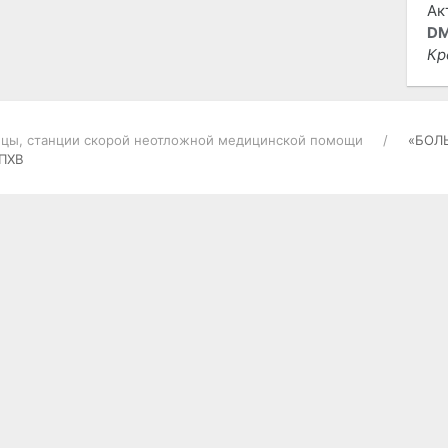
DM
Кр
цы, станции скорой неотложной медицинской помощи
«БОЛ
 ПХВ
РАЗНОЕ
ОТ
Гостевая книга
Ис
то
О проекте
на
Контакты
Ре
со
Карта портала
ст