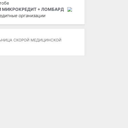
 МИКРОКРЕДИТ + ЛОМБАРД
едитные организации
ЬНИЦА СКОРОЙ МЕДИЦИНСКОЙ
 РЕДАКЦИИ
пользование материалов возможно
лько при наличии активной ссылки
 городской портал «Актобе Сити».
дакция не несет ответственности за
держание рекламных объявлений,
атей и комментариев.