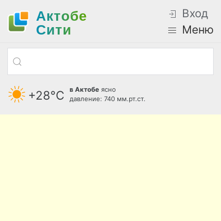
Вход
Актобе
Cити
Меню
в Актобе
ясно
+28°С
давление: 740 мм.рт.ст.