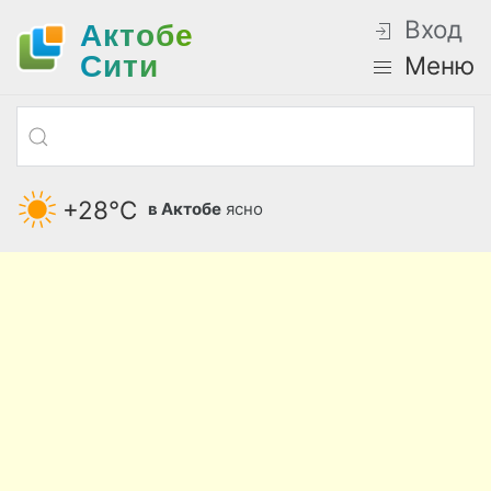
Вход
Актобе
Cити
Меню
+28°С
в Актобе
ясно