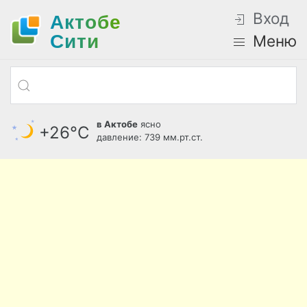
Вход
Актобе
Cити
Меню
в Актобе
ясно
+26°С
давление: 739 мм.рт.ст.