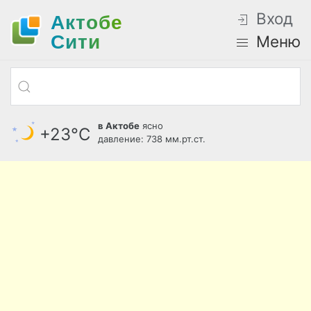
Вход
Актобе
Cити
Меню
в Актобе
ясно
+23°С
давление: 738 мм.рт.ст.