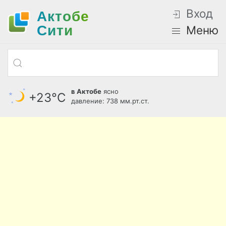
Вход
Актобе
Cити
Меню
в Актобе
ясно
+23°С
давление: 738 мм.рт.ст.