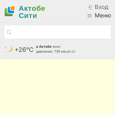
Вход
Актобе
Cити
Меню
в Актобе
ясно
+26°С
давление: 739 мм.рт.ст.