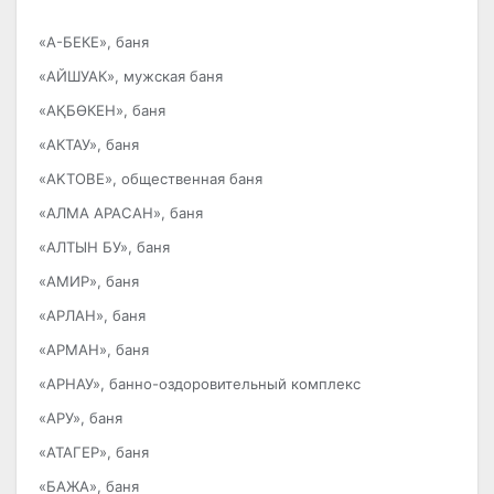
«А-БЕКЕ», баня
«АЙШУАК», мужская баня
«АҚБӨКЕН», баня
«АКТАУ», баня
«AKTOBE», общественная баня
«АЛМА АРАСАН», баня
«АЛТЫН БУ», баня
«АМИР», баня
«АРЛАН», баня
«АРМАН», баня
«АРНАУ», банно-оздоровительный комплекс
«АРУ», баня
«АТАГЕР», баня
«БАЖА», баня