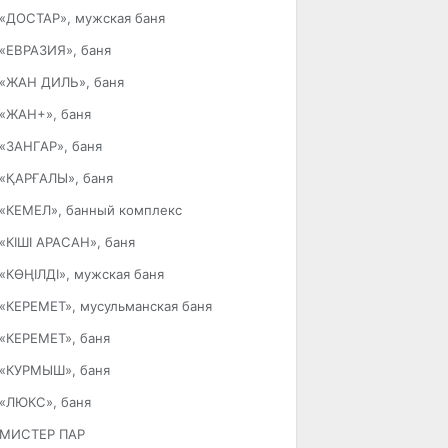
«ДОСТАР», мужская баня
«ЕВРАЗИЯ», баня
«ЖАН ДИЛЬ», баня
«ЖАН+», баня
«ЗАНГАР», баня
«ҚАРҒАЛЫ», баня
«КЕМЕЛ», банный комплекс
«КІШІ АРАСАН», баня
«КӨҢІЛДІ», мужская баня
«КЕРЕМЕТ», мусульманская баня
«КЕРЕМЕТ», баня
«КУРМЫШ», баня
«ЛЮКС», баня
МИСТЕР ПАР