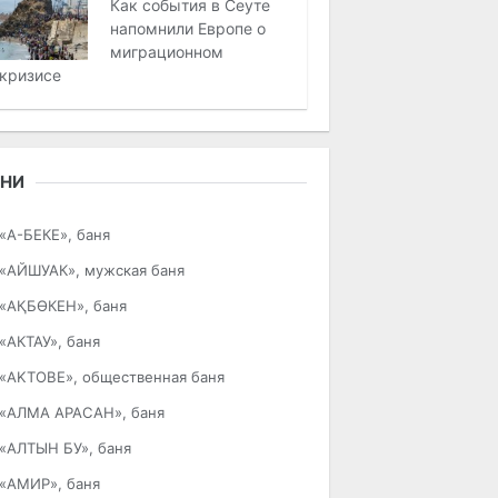
Как события в Сеуте
напомнили Европе о
миграционном
кризисе
АНИ
«А-БЕКЕ», баня
«АЙШУАК», мужская баня
«АҚБӨКЕН», баня
«АКТАУ», баня
«AKTOBE», общественная баня
«АЛМА АРАСАН», баня
«АЛТЫН БУ», баня
«АМИР», баня