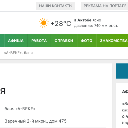
НАШИ КОНТАКТЫ
РЕКЛАМА НА ПОРТАЛЕ
в Актобе
ясно
+28°С
давление: 740 мм.рт.ст.
К
АФИША
РАБОТА
СПРАВКИ
ФОТО
ЗНАКОМСТВА
«А-БЕКЕ», баня
я
А
В
баня «А-БЕКЕ»
см
о 
Заречный 2-й мкрн., дом 475
не