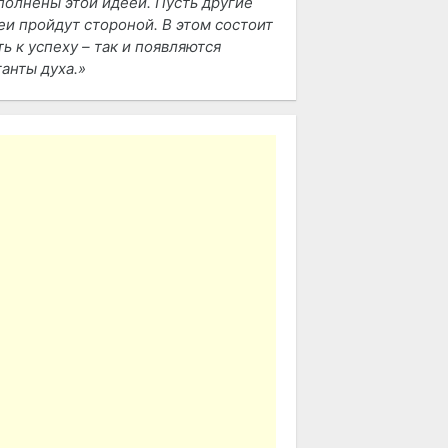
полнены этой идеей. Пусть другие
еи пройдут стороной. В этом состоит
ть к успеху – так и появляются
ганты духа.