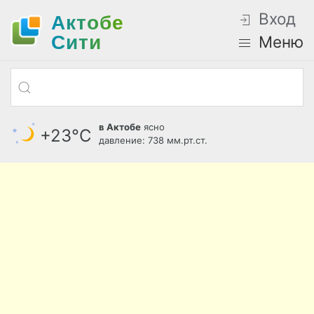
Вход
Актобе
Cити
Меню
в Актобе
ясно
+23°С
давление: 738 мм.рт.ст.