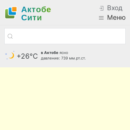
Вход
Актобе
Cити
Меню
в Актобе
ясно
+26°С
давление: 739 мм.рт.ст.