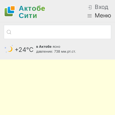
Вход
Актобе
Cити
Меню
в Актобе
ясно
+24°С
давление: 738 мм.рт.ст.